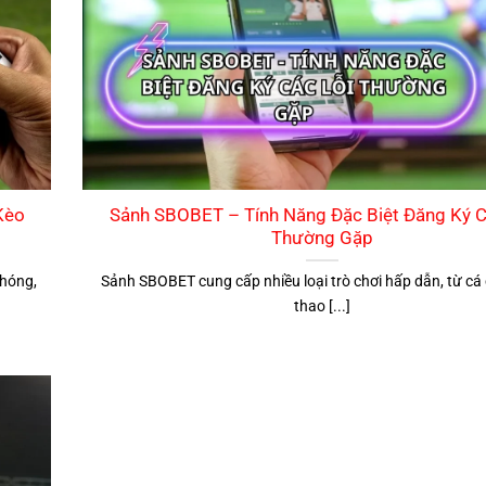
Kèo
Sảnh SBOBET – Tính Năng Đặc Biệt Đăng Ký C
Thường Gặp
chóng,
Sảnh SBOBET cung cấp nhiều loại trò chơi hấp dẫn, từ cá
thao [...]