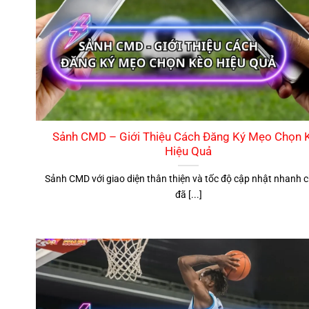
Sảnh CMD – Giới Thiệu Cách Đăng Ký Mẹo Chọn 
Hiệu Quả
Sảnh CMD với giao diện thân thiện và tốc độ cập nhật nhanh 
đã [...]