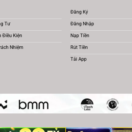
Đăng Ký
ng Tư
Đăng Nhập
 Điều Kiện
Nạp Tiền
rách Nhiệm
Rút Tiền
Tải App