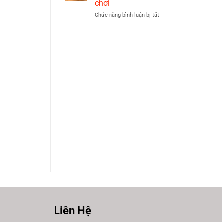
chơi
tại
nghiệm
Chức năng bình luận bị tắt
ở
MOCBAI
Link
–
trực
Hướng
tiếp
dẫn
đá
truy
gà
cập
Thomo
an
MOCBAI
toàn
–
Review
từ
người
chơi
Liên Hệ