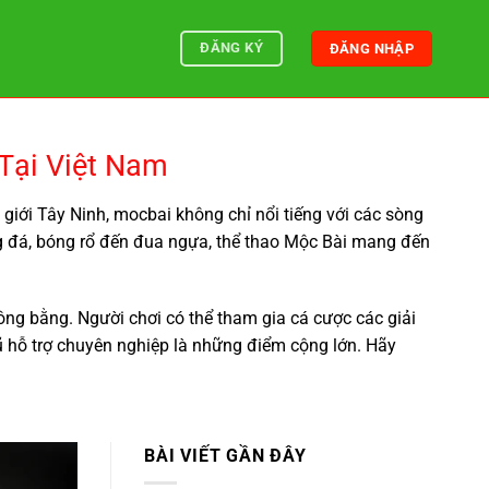
ĐĂNG KÝ
ĐĂNG NHẬP
Tại Việt Nam
giới Tây Ninh, mocbai không chỉ nổi tiếng với các sòng
ng đá, bóng rổ đến đua ngựa, thể thao Mộc Bài mang đến
ông bằng. Người chơi có thể tham gia cá cược các giải
gũ hỗ trợ chuyên nghiệp là những điểm cộng lớn. Hãy
BÀI VIẾT GẦN ĐÂY