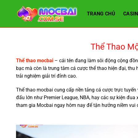
Bỏ
qua
TRANG CHỦ
CASI
nội
dung
Thể Thao Mộ
Thể thao mocbai
– cái tên đang làm sôi động cộng đồng 
bạc mà còn là trung tâm cá cược thể thao hiện đại, thu
trải nghiệm giải trí đỉnh cao.
Thể thao mocbai cung cấp nền tảng cá cược trực tuyến v
đấu lớn như Premier League, NBA, hay các sự kiện đua xe
tham gia Mocbai ngay hôm nay để tận hưởng niềm vui 