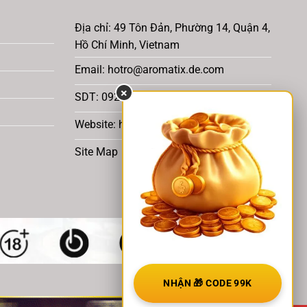
Địa chỉ: 49 Tôn Đản, Phường 14, Quận 4,
Hồ Chí Minh, Vietnam
Email:
hotro@aromatix.de.com
×
SDT: 0929004074
Website: https://aromatix.de.com/
Site Map
NHẬN 🎁 CODE 99K