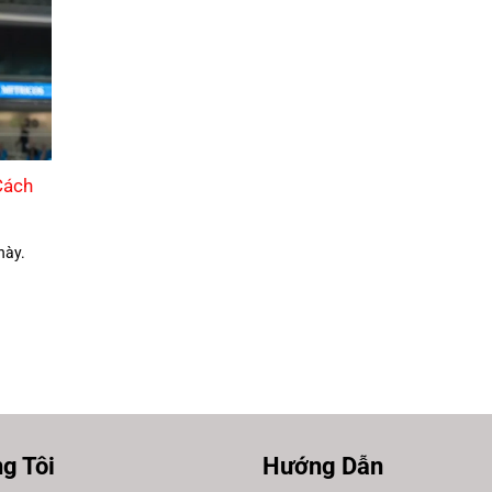
Cách
này.
g Tôi
Hướng Dẫn