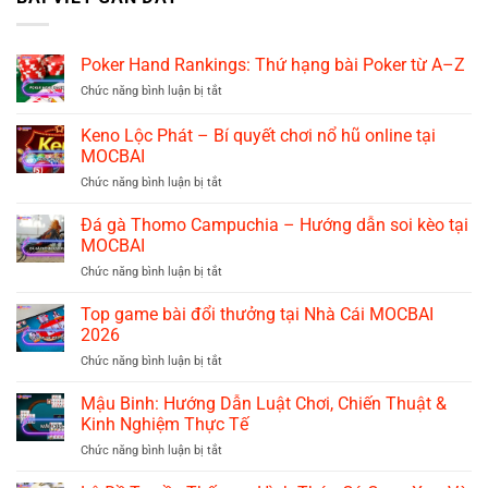
Poker Hand Rankings: Thứ hạng bài Poker từ A–Z
Chức năng bình luận bị tắt
ở
Poker
Hand
Keno Lộc Phát – Bí quyết chơi nổ hũ online tại
Rankings:
MOCBAI
Thứ
Chức năng bình luận bị tắt
ở
hạng
Keno
bài
Lộc
Poker
Đá gà Thomo Campuchia – Hướng dẫn soi kèo tại
Phát
từ
MOCBAI
–
A–
Chức năng bình luận bị tắt
ở
Bí
Z
Đá
quyết
gà
Top game bài đổi thưởng tại Nhà Cái MOCBAI
chơi
Thomo
nổ
2026
Campuchia
hũ
Chức năng bình luận bị tắt
ở
–
online
Top
Hướng
tại
game
Mậu Binh: Hướng Dẫn Luật Chơi, Chiến Thuật &
dẫn
MOCBAI
bài
soi
Kinh Nghiệm Thực Tế
đổi
kèo
Chức năng bình luận bị tắt
ở
thưởng
tại
Mậu
tại
MOCBAI
Binh: