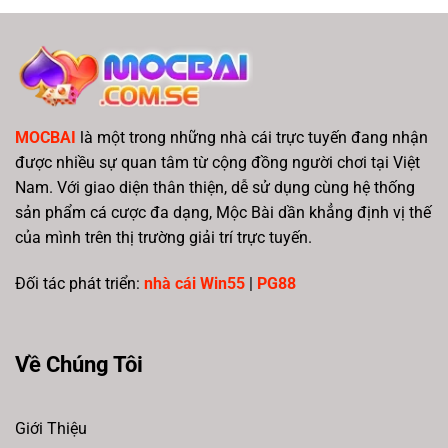
Thomo
cập
MOCBAI
an
–
toàn
Review
từ
người
chơi
MOCBAI
là một trong những nhà cái trực tuyến đang nhận
được nhiều sự quan tâm từ cộng đồng người chơi tại Việt
Nam. Với giao diện thân thiện, dễ sử dụng cùng hệ thống
sản phẩm cá cược đa dạng, Mộc Bài dần khẳng định vị thế
của mình trên thị trường giải trí trực tuyến.
Đối tác phát triển:
nhà cái Win55
|
PG88
Về Chúng Tôi
Giới Thiệu